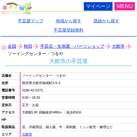
MENU
マイページ
手芸屋マップ
地域から探す
路線から探す
手芸屋登録無料
全国
秋田
手芸店・生地屋・パーツショップ
大館市
ソーイングセンター・つるや
大館市の手芸屋
店舗名
ソーイングセンター・つるや
住所
秋田県大館市御成町2-5-3
電話番号
0186-42-0272
営業時間
9:00～18:30
定休日
正月・お盆
アクセス
大館駅(JR 花輪線)約488ｍ ：徒歩約6分
HP
取扱商品
芸、洋裁用品、婦人服、中・高制服、ミシン販売・修理など
エリア
大館市