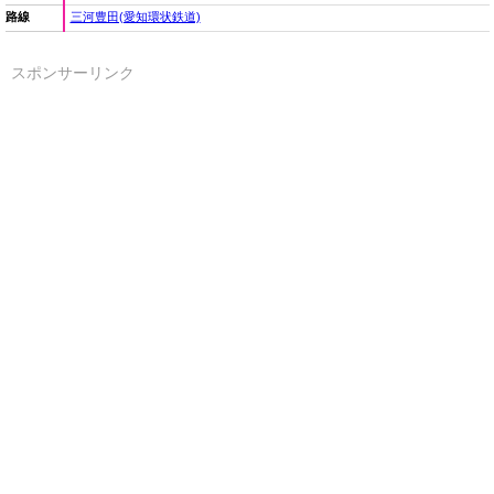
路線
三河豊田(愛知環状鉄道)
スポンサーリンク