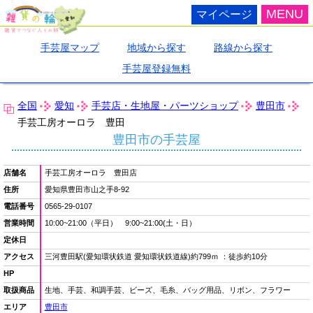
MENU
マイページ
手芸屋マップ
地域から探す
路線から探す
手芸屋登録無料
全国
愛知
手芸店・生地屋・パーツショップ
豊田市
手芸工房オーロラ 豊田
豊田市の手芸屋
店舗名
手芸工房オーロラ 豊田店
住所
愛知県豊田市山之手8-92
電話番号
0565-29-0107
営業時間
10:00~21:00（平日） 9:00~21:00(土・日）
定休日
アクセス
三河豊田駅(愛知環状鉄道 愛知環状鉄道線)約799ｍ ：徒歩約10分
HP
取扱商品
生地、手芸、和調手芸、ビーズ、毛糸、バッグ用品、リボン、フラワー
エリア
豊田市