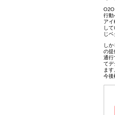
O2
行動
アイ
して
じベ
しか
の提
通行
てデ
ます
今後