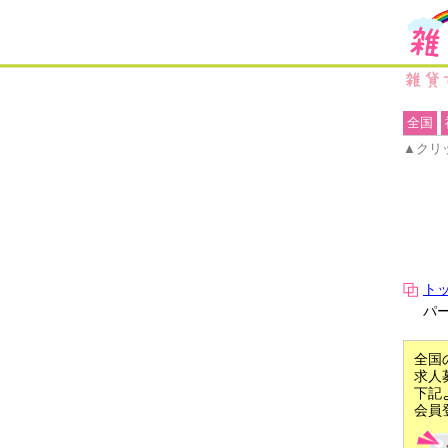
全国
▲クリ
ト
パ
全国
求人
下記
会員