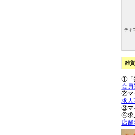
テキ
雑貨
①「
会員
②マ
求人
③マ
④求
店舗