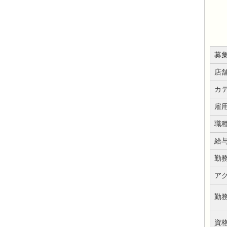
募
店
カ
雇
職
給
勤
ア
勤
資