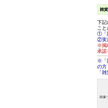
雑貨
下記
こと
①「
②実
※掲
承諾
※「
の方
「雑
画像