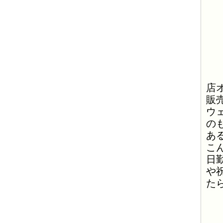
店
販
ウ
の
あ
こ
日
や
た