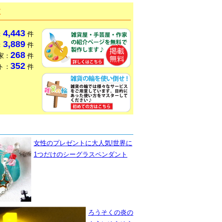
数
4,443
：
件
3,889
：
件
268
家：
件
352
ト：
件
女性のプレゼントに大人気!世界に
1つだけのシーグラスペンダント
ろうそくの炎の