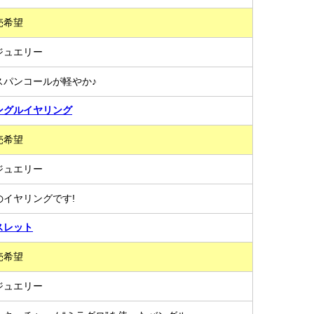
売希望
ジュエリー
スパンコールが軽やか♪
ングルイヤリング
売希望
ジュエリー
のイヤリングです!
スレット
売希望
ジュエリー