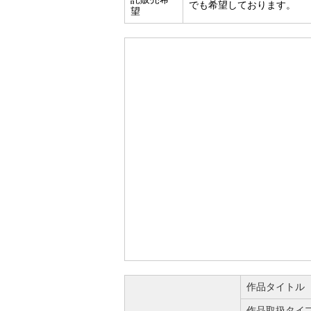
でも希望しております。
望
作品タイトル
作品取扱タイ