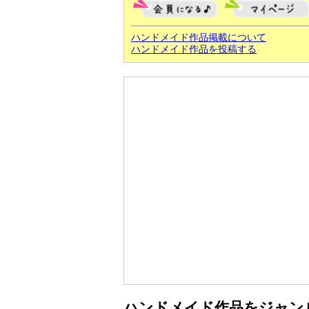
ハンドメイド作品掲載について
ハンドメイド作品を投稿する
ハンドメイド作品をジャン