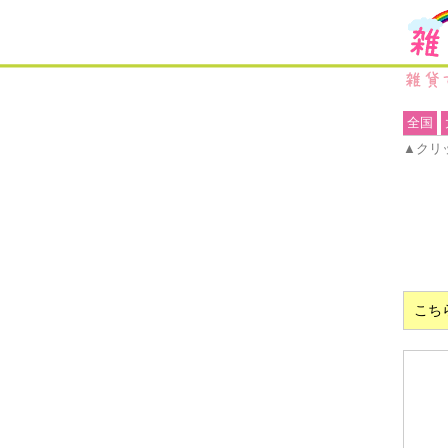
全国
▲クリ
こち