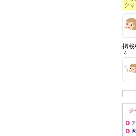
クす
掲載
＾
ジ
ア
家