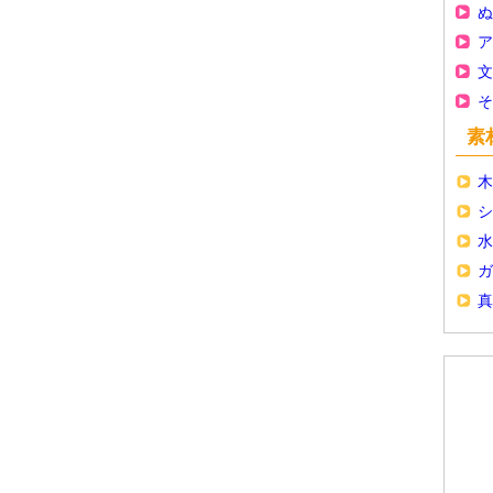
ぬ
ア
文
そ
素
木
シ
水
ガ
真