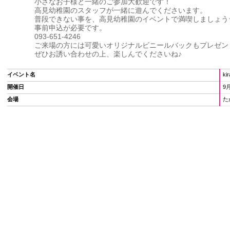
小さなお子様と一緒のご参加大歓迎です！
高見幼稚園のスタッフが一緒に遊んでくださいます。
普段できない事を、高見幼稚園のイベントで満喫しましょう
事前申込が必要です。
093-651-4246
ご来場の方には可愛いオリジナルビニールバックもプレゼン
ぜひお誘い合わせの上、楽しんでくださいね♪
イベント名
ki
開催日
9
会場
た