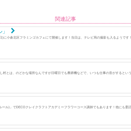
関連記事
ル」
日(日)に小倉北区フラミンゴカフェにて開催します！当日は、テレビ局の撮影も入るようです
まし村とは、のどかな場所なんですが日曜日でも農耕機などで、いつも仕事の音がするとい
* (フルール)」でDECOクレイクラフトアカデミーフラワーコース講師でもあります！他に