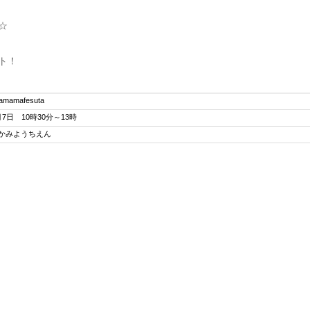
☆
ト！
ramamafesuta
月7日 10時30分～13時
かみようちえん