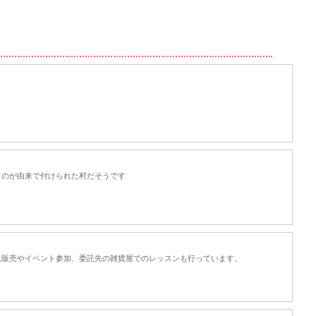
！
うのが由来で付けられた村だそうです
も委託販売やイベント参加、委託先の雑貨屋でのレッスンも行っています。