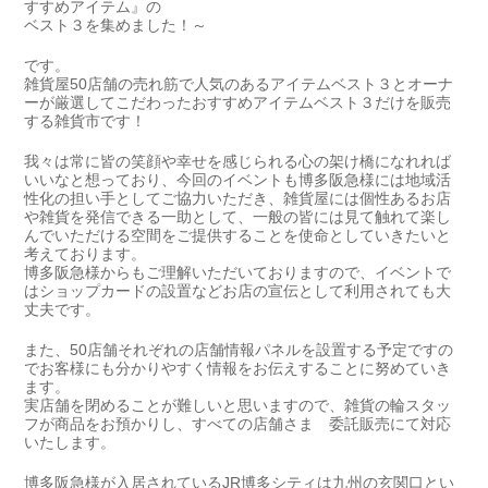
すすめアイテム』の
ベスト３を集めました！～
です。
雑貨屋50店舗の売れ筋で人気のあるアイテムベスト３とオーナ
ーが厳選してこだわったおすすめアイテムベスト３だけを販売
する雑貨市です！
我々は常に皆の笑顔や幸せを感じられる心の架け橋になれれば
いいなと想っており、今回のイベントも博多阪急様には地域活
性化の担い手としてご協力いただき、雑貨屋には個性あるお店
や雑貨を発信できる一助として、一般の皆には見て触れて楽し
んでいただける空間をご提供することを使命としていきたいと
考えております。
博多阪急様からもご理解いただいておりますので、イベントで
はショップカードの設置などお店の宣伝として利用されても大
丈夫です。
また、50店舗それぞれの店舗情報パネルを設置する予定ですの
でお客様にも分かりやすく情報をお伝えすることに努めていき
ます。
実店舗を閉めることが難しいと思いますので、雑貨の輪スタッ
フが商品をお預かりし、すべての店舗さま 委託販売にて対応
いたします。
博多阪急様が入居されているJR博多シティは九州の玄関口とい