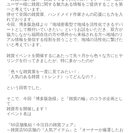
ユーザー様に雑貨に関する魅力ある情報をご提供することを第
一と考えています。
併せて全国の雑貨屋、ハンドメイド作家さんの応援にも力を入
れております。
今回、博多阪急様より
『地域密着型で地域を活性化できるデパ
ートとして根付いていきたい』
というお話をいただき、双方が
協力しながら福岡在住の方や県外から来福される方へ地域のリ
アル情報を発信する役割を担うことで、地域の活性化に繋げた
いと考えています。
雑貨イベントを開催するにあたって先々月から色々な方にヒヤ
リングを行ってきましたが、特に多かったのが
「色々な雑貨屋を一度に見てみたい！」
「人気のある雑貨（トレンド）ってどんなの？」
という回答でした。
そこで、今回『博多阪急様』と『雑貨の輪』のコラボ企画とし
て、
雑貨市を開催します！
イベント名は
『50店舗集結！今注目の雑貨フェア』
～雑貨店50店舗の『人気アイテム』と『オーナーが厳選したお