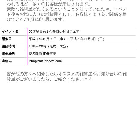
われるほど、多くのお客様が来店されます。
素敵な雑貨屋がたくあるということを知っていただき、イベン
ト後もお気に入りの雑貨屋として、お客様とより良い関係を築
けていただければと思います。
イベント名
50店舗集結！今注目の雑貨フェア
開催日
平成25年10月30日（水）～平成25年11月3日（日）
開始時間
10時～20時（最終日未定）
開催場所
博多阪急8F催事場
連絡先
info@zakkanowa.com
皆が他の方々へ紹介したいオススメの雑貨屋やお知り合いの雑
貨屋がございましたら、ご紹介ください＾＾