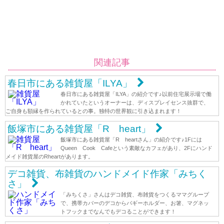
関連記事
春日市にある雑貨屋「ILYA」
春日市にある雑貨屋「ILYA」の紹介です♪以前住宅展示場で働
かれていたというオーナーは、ディスプレイセンス抜群で、
ご自身も額縁を作られているとの事。独特の世界観に引き込まれます！
飯塚市にある雑貨屋「R heart」
飯塚市にある雑貨屋「R heartさん」の紹介です♪1Fには
Queen Cook Cafeという素敵なカフェがあり、2Fにハンド
メイド雑貨屋のRheartがあります。
デコ雑貨、布雑貨のハンドメイド作家「みちく
さ」
「みちくさ」さんはデコ雑貨、布雑貨をつくるママグループ
で、携帯カバーのデコからバギーホルダー、お箸、マグネッ
トフックまでなんでもデコることができます！