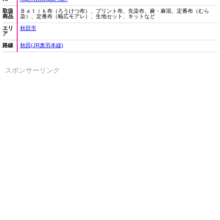
取扱
Ｂａｔｉｋ布（ろうけつ布）、プリント布、先染布、麻・麻混、定番布（むら
商品
染）、定番布（幅広モアレ）、生地セット、キットなど
エリ
秋田市
ア
路線
秋田(JR奥羽本線)
スポンサーリンク