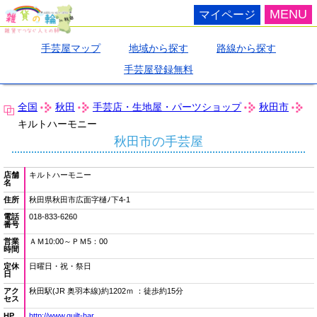
MENU
マイページ
手芸屋マップ
地域から探す
路線から探す
手芸屋登録無料
全国
秋田
手芸店・生地屋・パーツショップ
秋田市
キルトハーモニー
秋田市の手芸屋
店舗
キルトハーモニー
名
住所
秋田県秋田市広面字樋ﾉ下4-1
電話
018-833-6260
番号
営業
ＡＭ10:00～ＰＭ5：00
時間
定休
日曜日・祝・祭日
日
アク
秋田駅(JR 奥羽本線)約1202ｍ ：徒歩約15分
セス
HP
http://www.quilt-har..