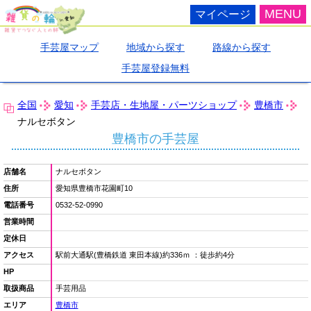
MENU
マイページ
手芸屋マップ
地域から探す
路線から探す
手芸屋登録無料
全国
愛知
手芸店・生地屋・パーツショップ
豊橋市
ナルセボタン
豊橋市の手芸屋
店舗名
ナルセボタン
住所
愛知県豊橋市花園町10
電話番号
0532-52-0990
営業時間
定休日
アクセス
駅前大通駅(豊橋鉄道 東田本線)約336ｍ ：徒歩約4分
HP
取扱商品
手芸用品
エリア
豊橋市