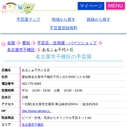
MENU
マイページ
手芸屋マップ
地域から探す
路線から探す
手芸屋登録無料
全国
愛知
手芸店・生地屋・パーツショップ
名古屋市千種区
あるふぁ千代ヶ丘
名古屋市千種区の手芸屋
店舗名
あるふぁ千代ヶ丘店
住所
愛知県名古屋市千種区千代ヶ丘5-50SCコスモ2階
電話番号
052-775-0084
営業時間
平日 10:00－19:00 土曜 10:00－19:00
定休日
日曜
アクセス
一社駅(名古屋市交通局 東山線)約2043ｍ ：徒歩約26分
HP
http://www.rakuten.c..
取扱商品
ビーズ・生地・毛糸からオリジナル手芸キットetc
エリア
名古屋市千種区