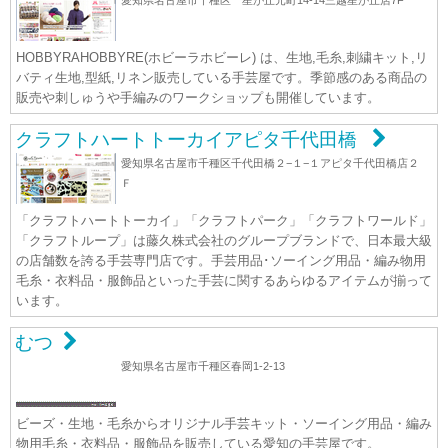
愛知県名古屋市千種区 星が丘元町14-14三越星が丘店7F
HOBBYRAHOBBYRE(ホビーラホビーレ) は、生地,毛糸,刺繍キット,リ
バティ生地,型紙,リネン販売している手芸屋です。季節感のある商品の
販売や刺しゅうや手編みのワークショップも開催しています。
クラフトハートトーカイアピタ千代田橋
愛知県名古屋市千種区千代田橋２−１−１アピタ千代田橋店２
Ｆ
「クラフトハートトーカイ」「クラフトパーク」「クラフトワールド」
「クラフトループ」は藤久株式会社のグループブランドで、日本最大級
の店舗数を誇る手芸専門店です。手芸用品･ソーイング用品・編み物用
毛糸・衣料品・服飾品といった手芸に関するあらゆるアイテムが揃って
います。
むつ
愛知県名古屋市千種区春岡1-2-13
ビーズ・生地・毛糸からオリジナル手芸キット・ソーイング用品・編み
物用毛糸・衣料品・服飾品を販売している愛知の手芸屋です。