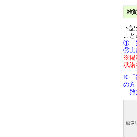
雑貨
下記
こと
①「
②実
※掲
承諾
※「
の方
「雑
画像