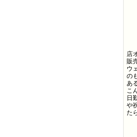
店
販
ウ
の
あ
こ
日
や
た