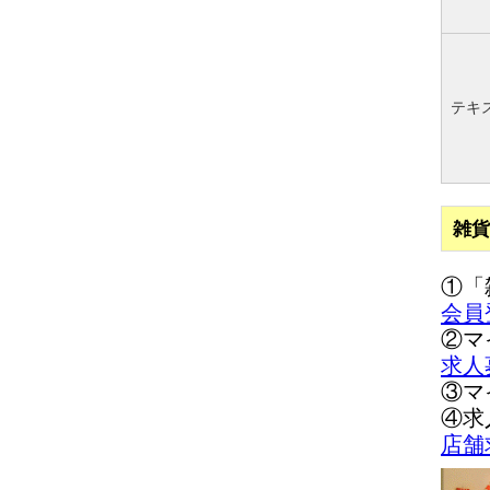
テキ
雑貨
①「
会員
②マ
求人
③マ
④求
店舗