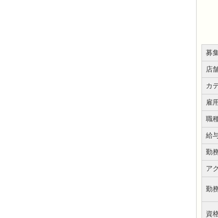
募
店
カ
雇
職
給
勤
ア
勤
資