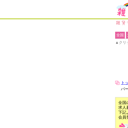
全国
▲クリ
ト
パ
全国
求人
下記
会員