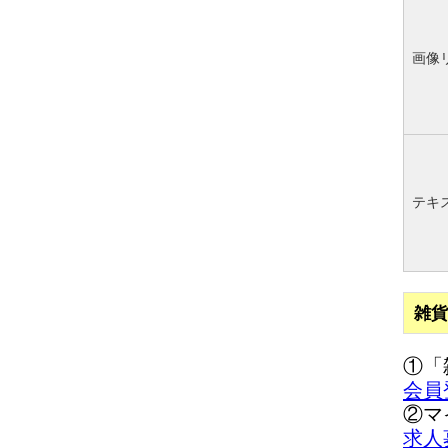
画像
テキ
雑貨
①「
会員
②マ
求人