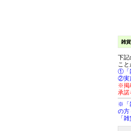
雑貨
下記
こと
①「
②実
※掲
承諾
※「
の方
「雑