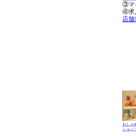
③マ
④求
店舗
おしゃ
ショッ