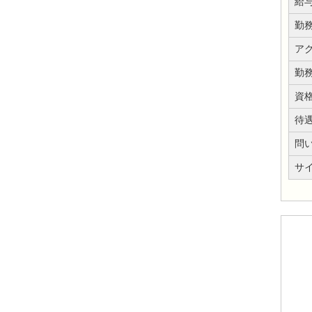
給
勤
ア
勤
資
待
問
サイ