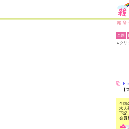
全国
▲クリ
ト
【
全国
求人
下記
会員