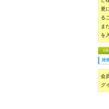
ど
更
る
ま
を
雑
会
グ