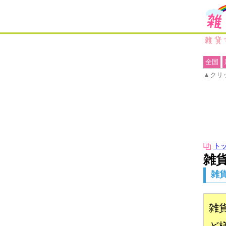
全国
▲クリ
ト
雑貨
雑
雑