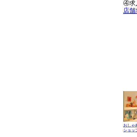
④求
店舗
おしゃ
ショッ