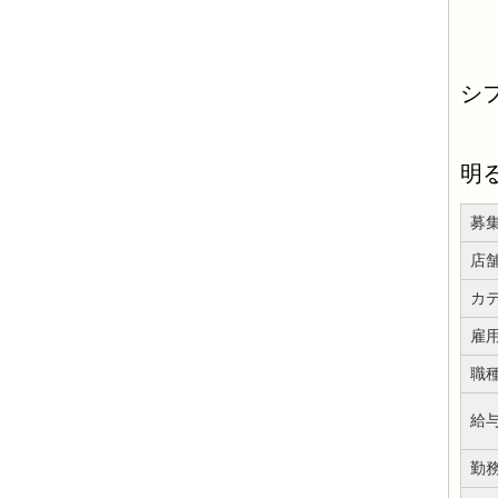
シ
明
募
店
カ
雇
職
給
勤