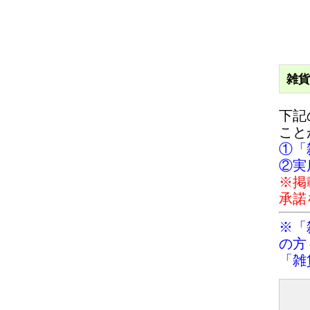
雑貨
下記
こと
①「
②実
※掲
承諾
※「
の方
「雑