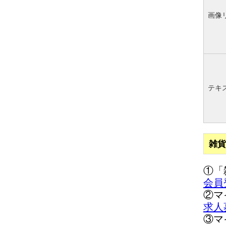
画像
テキ
雑貨
①「
会員
②マ
求人
③マ