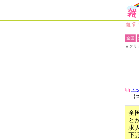
全国
▲クリ
ト
【
全
と
求
下