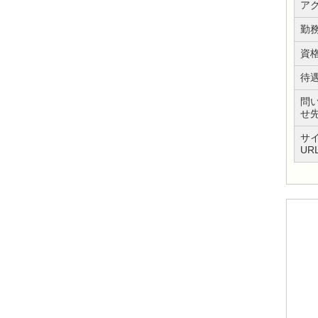
ア
勤
資
待
問
せ
サ
UR